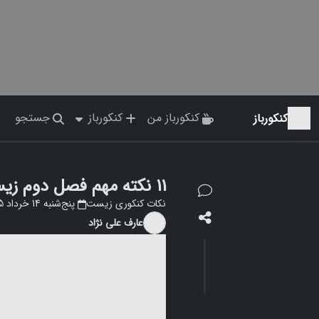
کنکورباز من
کنکورباز
جستجو
کنکورباز
11 نکته مهم فصل دوم زیست یازدهم❤️👀 [صفر تا 100] + خلاصه
نکات کنکوری زیست
پنج‌شنبه 14 خرداد 1405 - 15:24
عارف علی نژاد