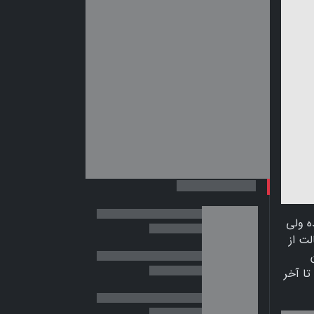
ه ولی
لت از
ا آخر