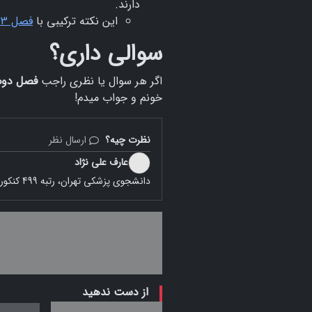
دارند.
این نکته ترکیبی با
فصل 3 زیست دهم
سوالی داری؟
اگر هر سوال یا نظری راجب
فصل دوم
خونم و جواب میدم!
نظرت چیه؟
ارسال نظر
عارف علی نژاد
دانشجوی پزشکی تهران، رتبه 499 کنکور سراسری 1399 سخت ترین کنکور قرن
از دست ندهید