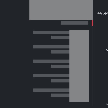
ور بده
.