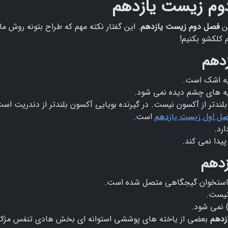
وم زیست یازدهم
ین
فصل دوم زیست یازدهم
. این گفتار نکته مهم که طراح بتونه روش مان
 کلکشو بکنیم!
دهم
یه اشک است.
یه های چشم دیده نمی شود.
ندتر از آکسون نیست. در گیرنده بویایی آکسون بلندتر از دندریت است
صل اول زیست یازدهم
است.
رد.
یدا نمی کند.
دهم
 استخوان گیجگاهی متصل شده است.
نیست.
) نمی شود.
زدهم
بعضی از یاخته های پوششی استوانه ای بخش هادی تنفس مژک