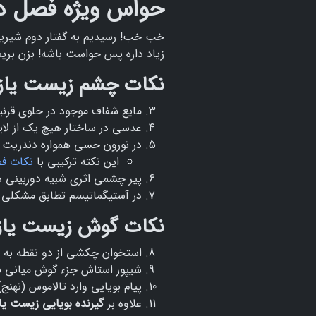
حواس ویژه فصل د
خب خب! رسیدیم به گفتار دوم شیر
زیاد داره پس حواست باشه! بزن بریم
نکات چشم زیست یاز
مایع شفاف موجود در جلوی قرن
عدسی در ساختار هیچ یک از لا
در نورون حسی همواره دندریت بل
این نکته ترکیبی با
نکات ف
پیر چشمی اثری شبیه دوربینی دا
در آستیگماتیسم تطابق مشکلی پ
نکات گوش زیست یاز
استخوان چکشی از دو نقطه به
شیپور استاش جزء گوش میانی 
پیام بویایی وارد تالاموس (نهنج
علاوه بر
گیرنده بویایی زیست یا