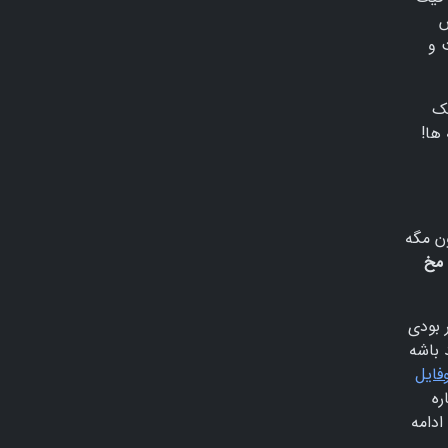
س
 و
یک
ها!
ون مگه
مخ
 بودی
 باشه
فایل
ره
ادامه