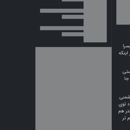
سرا
اینکه
ستی
جا
شمنی
د توی
تر هم
 تر