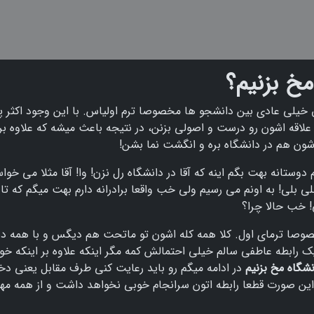
مخ بزنیم؟
 خیلی عادی بین دانشجو ها مخصوصا ترم اولیاس. با این وجود اکثر پ
لاقه اشون رو درست و اصولی بزنن، در نتیجه باعث میشه که علاوه بر 
وشون هم در دانشگاه بره و انگشت نما بشن!
دوستانه بهت بگم اینه که آقا در دانشگاه رل نزن! وا! آقا مثلا می خوا
لی بلی! به اونم می رسیم ولی خب واقعا برادرانه دارم بهت میگم که تا 
! خب حالا چرا؟
صوصا ترمای اول. کلا همه کله اشون تو ماتحت هم دیگس و با همه د
رابطه عاطفی سالم خیلی احتمالش کمه مگر اینکه علاوه بر اینکه خو
نشگاه مخ بزنیم
در ادامه میگم رو باید رعایت کنی طرف مقابل یعنی دخ
ر این صورت قطعا رابطه اتون سرانجام خوبی نخواهد داشت و از همه مهم