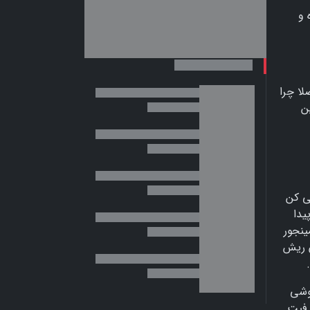
 و
لا چرا
ن
ی کن
یدا
ینجور
ن ریش
وشی
 فیت