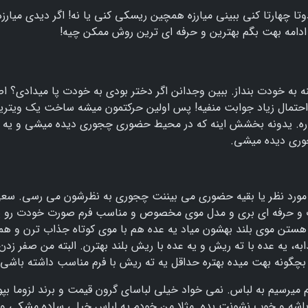
تا چهارتا کنی ببینی میارزه همچین ریسکی کنی یا نه! اگر دیدی میارزه
ادامه بهت بگم بهترین و حرفه ای ترین روش ممکن چیه!
نه به خودت بنداز. ببین وجدانن اگر دختر بودی به خودت پا میدادی؟ اص
؟ احتمال زیاد جوابت منفیه! پس اولین حرکتمون میشه ساخت یک ویتری
ره. یدونه بخشش اینه که در محیط حضوری چجوری دیده میشی و یه
وری دیده میشی.
مورد نظر یا بقیه حضوری می بیننت چجوری به نظرشون می رسی. سع
وب و حرفه ای بری و مدل موی مخصوص و مناسب فرم صورت خودت رو پ
هستن موی بلند بهشون میاد یه عده هم با موی کوتاه جذاب ترن و هم
 یه عده با ته ریش و یه عده با ریش بلند بهترن. البته من صفر زد
بچگونه بهت میده بهتره حداقل یه ته ریش با فرم مناسب داشته باشی.
میرسیم به لباس. نمی خواد خیلی لباسای گرون قیمت و برند لزوما بپ
باشه و خوب نشونت بده. مثلا من خودم یه لباس خیلی ساده مشکی و