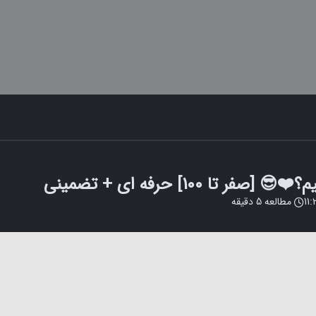
تا 100] حرفه ای + تضمینی
مطالعه
5
دقیقه