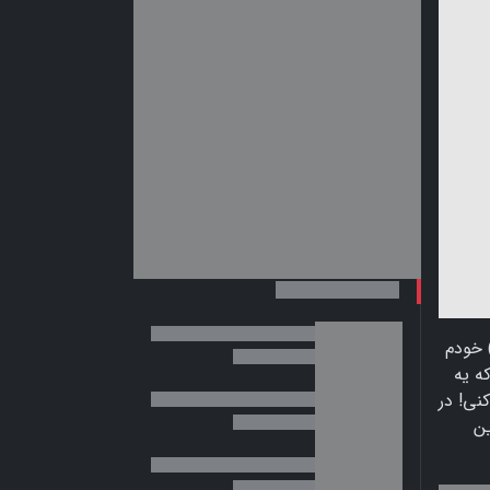
 خودم
ه یه
نی! در
ین