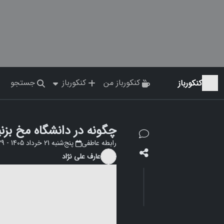
کنکورباز من
کنکورباز
جستجو
کنکورباز
چگونه در دانشگاه مخ بزنیم؟❤️😎 [صفر 
رابطه عاطفی
پنج‌شنبه 21 خرداد 1405 - 11:29
عارف علی نژاد