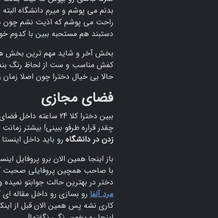
بدنم می پوشم و میرم دانشگاه البته 
راحت می پوشم که اذیت نشم چون هم
دستبند هم مستحبه ببین با کدوم خو
بخش آخر و شاید مهم ترین بخش هم 
کفش مناسب و ست از لحاظ رنگ بندی 
حالا بی خیال دخترا چون اصلا زمان
فضای مجازی
ببین دخترا کلا 24 سا
چقدر قراره طرفو ببینی! بیشتر زمان
زدن در دانشگاه
رو باید داخل اینستا 
باز اینجا همین الان برو پروفایل این
با صاحب همچین پروفایلی صحبت کنی! 
دختر در بهترین حالت جوابتو نمیده
مرد آلفا
رو بسازی رو داخل مقاله ای ک
کاری نشه پس همین الان قبل از اینکه 
اینجا رو بخون. نگی نگفتما!