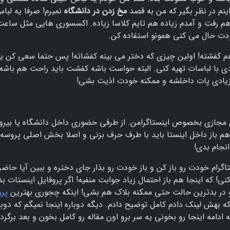
اینم در نظر بگیر که من به قصد
مخ زدن در دانشگاه
نمیرم! صرفا یه لبا
 رفت و آمدم زیاده هم تایم کلاسا زیاده. اکسسوری هایی مثل ساعت
دت حال می کنی همونو استفاده کن.
کفشته! اولین چیزی که دختر می بینه کفشاته! پس حتما سعی کن 
با لباسات تهیه کنی. البته حواست باشه کفشت باید راحت هم باشه 
 زیادی پات داخلشه و ممکنه خودت اذیت بشی!
عته داخل فضای مجازی بخصوص اینستاگرامن. از طرفی حضوری داخل دانشگاه یا بیر
ت هم باز داخل اینستا باید با طرف حرف بزنی و اصلا بخش اصلی پروسه
انجام بدی!
ستاگرام خودت رو باز کن و باز خودت رو بذار جای دختره و ببین آیا حاضر
که اینجا هم باز احتمال زیاد جوابت منفیه! اگر پروفایل اینستات بد
 و در بدترین حالت حتی ممکنه بلاک هم بشی! اینکه چجوری بهترین
پرو
ه بهش لینک دادم کامل توضیح دادم. دیگه دوباره اینجا نمیگم که دوبا
ادامه اینجا رو بخونی یه سر برو اون مقاله رو کامل بخون و بعد برگرد 