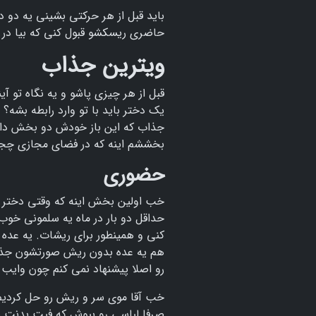
باید قبل از هر حرکتی بشینی یه دو دو
حاضری ریسکشو قبول کنی که بیا در 
ویترین جذاب
قبل از هر چیزی پاشو و یه نگاه تو آی
یک دختر باید با تو وارد رابطه بشه
جذاب که این باز خودش دو بخش دا
بخششم اینه که در فضای مجازی چج
حضوری
خب اولین بخش اینه که وقتی دختر 
حداقل دو بار در ماه یه سلمونی خ
کنی و همینطور برای ریشات. یه عده 
هم یه عده بدون ریش صورتشون جذابه،
رو اصلا پیشنهاد نمی کنم چون وایب 
خب آقا موی سر و ریش رو حل کردیم 
صرفا لباسی رو بپوش که فیت بدنت 