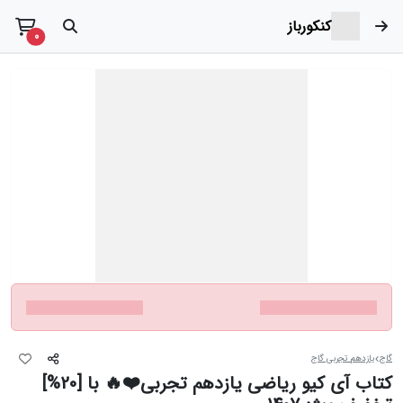
کنکورباز
t items
0
گاج
یازدهم تجربی گاج
کتاب آی کیو ریاضی یازدهم تجربی❤️🔥 با [20%]