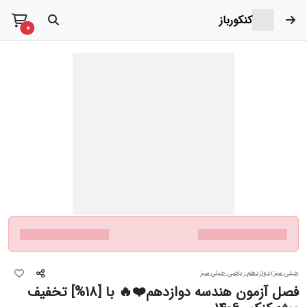
کنکورباز
t items
0
خیلی سبز
دوازدهم ریاضی خیلی سبز
فصل آزمون هندسه دوازدهم❤️🔥 با [18%] تخفیف