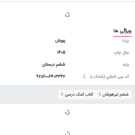
ویژگی ها
برند
پویش
سال چاپ
1405
پایه
ششم دبستان
کد بین المللی (شابک یا ...)
9786006403342
ششم تیزهوشان
کتاب کمک درسی