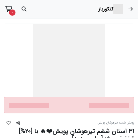
کنکورباز
t items
0
پویش
ششم تیزهوشان پویش
31 استان ششم تیزهوشان پویش❤️🔥 با [20%]