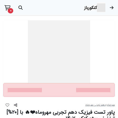
کنکورباز
t items
0
مهروماه
دهم تجربی مهروماه
پاور تست فیزیک دهم تجربی مهروماه❤️🔥 با [20%]