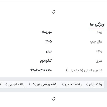
ویژگی ها
برند
مهروماه
سال چاپ
1405
رشته
زبان
سری
کنکوریوم
کد بین المللی (شابک یا ...)
9786003177710
رشته زبان
رشته انسانی
رشته ریاضی فیزیک
رشته تجربی
ک