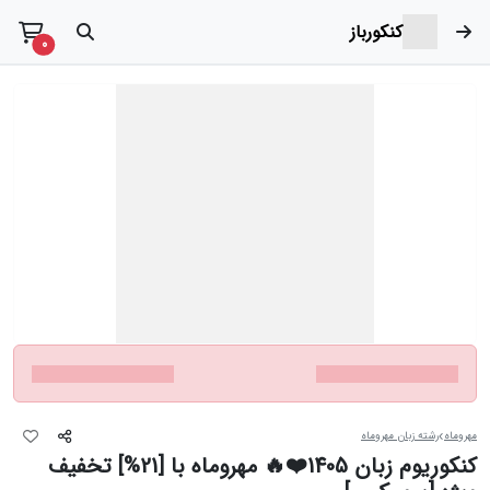
کنکورباز
t items
0
مهروماه
رشته زبان مهروماه
کنکوریوم زبان 1405❤️🔥 مهروماه با [21%] تخفیف