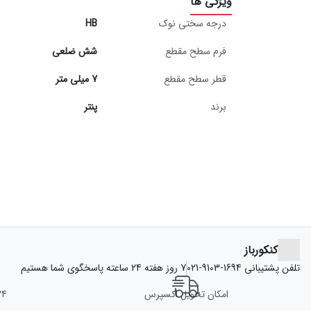
ویژگی ها
درجه سختی نوک
HB
فرم سطح مقطع
شش ضلعی
قطر سطح مقطع
7 میلی متر
برند
پنتر
کنکورباز
تلفن پشتیبانی
021-9103-1694
7 روز هفته 24 ساعته پاسخگوی شما هستیم
امکان تحویل اکسپرس
24 ساعته، هفت ر