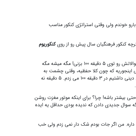
ه باشی ولی مهارت آزمون دادن رو بلد نباشی شک نکن نتیجه نمی گیری. تو اصلا بگو من 100 بار کتابارو خوندم ولی وقتی استراتژی کنکور مناسب
کنکوریوم
اولین حرکتی که می تونیم بزنیم اینه که تایم بیشتری براش جور کنیم. چجوری؟ از روی تعلیم و تربیت اسلامی. تو باید کل سوالاتش رو توی 5 دقیقه 100 بزنی! مگه میشه مگه
ینی اینجوریه که چون کلا حفظیه، وقتی چشمت به
سوال میوفته سریع می فهمی یا بلدیش و جواب میدی یا بلد نیستی و رد می کنیش. مثلا خود من در آزمونام که 25 تا سوال دینی داشتیم در 3 دقیقه 100 می زدم. 5 دقیقه نه
تازه گفتم حداقلا! یعنی حتی بیشتر باشه! چرا؟ برای اینکه موتور مغزت روشن
گه سوال جدیدی دادن که ندیده بودی حداقل یه ایده
داره. من اگر جات بودم شک دار نمی زدم ولی خب