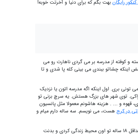
کنکور رایگان
بهت بگم که برای دنیا و آخرتت خوبه!
خسته و کوفته از مدرسه بر می گردی ناهارت رو می
 اینکه چشاتو ببندی می بینی کله پا شدی و تا
می تونی بری. اول اینکه اگه مدرسه اتون یا نزدیک
تراکی. توی شهر های بزرگ هستش. یه سرچ بزنی تو
 قهوه و ... . هزینه هاشونم معمولا مثل پانسیون
تی در کرج
هست، می نویسم. سه ساله دارم میام و
یه بار حتما محیط بیرون از خونه رو امتحان کن. به هیچ عنوان خوابت نمیبره. حالت عادی خونه بمونی کله پا میشی چون حداقل 18 ساله تو اون محیط زندگی کردی و بدنت