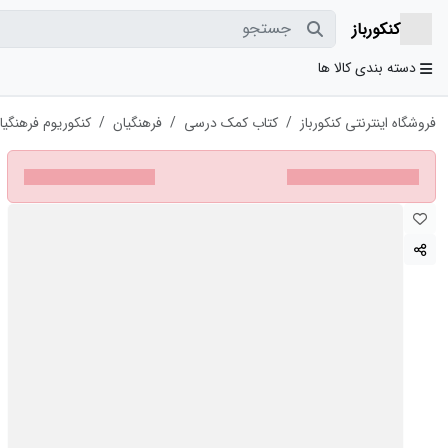
جستجو
کنکورباز
دسته بندی کالا ها
فروشگاه اینترنتی کنکورباز
کتاب کمک درسی
فرهنگیان
کنکوریوم فرهنگیان 1405❤️🔥 مهروماه با [21%] تخفیف ویژه 