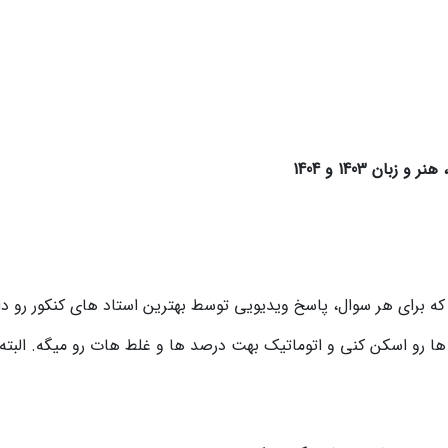
ان 1403 و 1404
پاسخ ویدیویی توسط بهترین استاد های کنکور رو داره. qr code رو اسکن کنی برات لود میشه فیلم
ا رو اسکن کنی و اتوماتیک بهت درصد ها و غلط هات رو میگه. البت