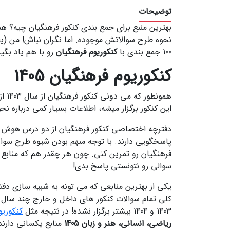
توضیحات
بهترین منبع برای جمع بندی کنکور فرهنگیان چیه؟ هم
نحوه طرح سوالاتش موجوده. اما نگران نباش! من (یعن
100 جمع بندی با
کنکوریوم فرهنگیان
رو با هم یاد بگی
کنکوریوم فرهنگیان 1405
این کنکور برگزار میشه، اطلاعات بسیار کمی درباره 
پاسخگویی دارند. با توجه مبهم بودن شیوه طرح سو
فرهنگیان رو تمرین کنی. چون هر چقدر هم که منابع 
سوالی رو نتونستی پاسخ بدی!
یکی از بهترین منابعی که می تونه به شبیه سازی دفترچه اختصاصی کن
کلی تمام سوالات کنکور های داخل و خارج چند سال اخ
1403 و 1404 بیشتر برگزار نشده! در نتیجه مثل
کنکوریوم
ریاضی، انسانی، هنر و زبان 1405
منابع یکسانی دارند