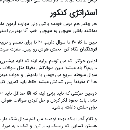
بهش عادت کرده. یه بار تست کنی خودت به حرفام 
استراتژی کنکور
نداشته باشی هیچی به هیچی. خب آقا بهترین استرات
ببین ما کلا 40 تا سوال داریم. 20 تا برای تعلیم و تربیت اسلامی و 20 تا هم برای هوش و استعداد معلمی. همین الان برو دفترچه کنکور فرهنگیان سال پیش رو از روی
فرهنگیان
نگاه کن. بخش هوش رو ببین. مغزت سوت می کشه. 40 دقیقه زمان داره ولی حل هر س
داریم؟! بله میشه! ببین سوالاتش دقیقا مثل سوالات 
ها! 3 دقیقه! پس شدنش میشه. فقط باید تمرین کنی. انقدر آزمون از رو
بشه. باید نحوه فکر کردن و حل کردن سوالات هوش رو
برای حلش داشته باشی.
و کلام آخر اینکه بهت توصیه می کنم سوال شک دار
هستن کسایی که ریسک پذیر ترن و شک دارم میزنن.