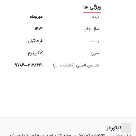
ویژگی ها
برند
مهروماه
سال چاپ
1404
رشته
فرهنگیان
سری
کنکوریوم
کد بین المللی (شابک یا ...)
9786003178441
کنکورباز
تلفن پشتیبانی
021-9103-1694
7 روز هفته 24 ساعته پاسخگوی شما هستیم