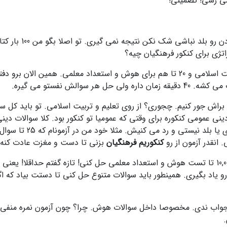
می رسی! تضمینی!
هر چقدر هم درس خوند
ژی برای کنکور فرهنگیان چیه؟
والش نفستو می گیره.
دینی عمومی کنکوره برای وقتی که عمومیا تو کنکور بود. کلا سوالات د
کنکوریم فرهنگیان
بزنی تا دست و مغزت عادت کنه.
دومین حرکتی که باید بزنی اینه که آقا حداقل باید 10,000 تا تست هوش و استعداد معلمی حل کنی! 
 یاد بگیری. همینطور باید سوالات متنوع حل کنی تا دستت بیاد که ا
 جواب ندی. مخصوصا داخل سوالات هوش. چرا؟ چون آزمون نمره منفی 