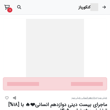
کنکورباز
t items
0
خیلی سبز
دوازدهم انسانی خیلی سبز
ماجرای بیست دینی دوازدهم انسانی❤️🔥 با [18%]