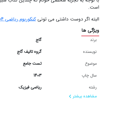
با توجه به تجربه شخصی خودم که چندین کتاب شبیه 
است.
البته اگر دوست داشتی می تونی
کنکوریوم ریاضی 1404
ویژگی ها
برند
گاج
نویسنده
گروه تالیف گاج
موضوع
تست جامع
سال چاپ
1403
رشته
ریاضی فیزیک
مشاهده بیشتر